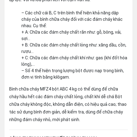
– Các chữ cái B, C trên bình thể hiện khả năng dập
cháy của bình chữa cháy đối với các đám cháy khác
nhau. Cụ thể:
+ A: Chữa các đám cháy chất rắn như: gỗ, bông, vải,
sợi…
+ B: Chữa các đám cháy chất lỏng như: xăng dầu, cồn,
rượu…
+ C: Chữa các đám cháy chất khí như: gas (khí đốt hóa
lỏng),…
– Số 4 thể hiện trọng lượng bột được nạp trong bình,
đơn vị tính bằng kilôgam.
Bình chữa cháy MFZ4 bột ABC 4 kg có thể dùng để chữa
cháy hầu hết các đám cháy chất lỏng, chất khí dễ chá Bột
chữa cháy không độc, không dẫn điện, có hiệu quả cao; thao
tác sử dụng bình đơn giản, dễ kiểm tra, dùng để chữa cháy
những đám cháy nhỏ, mới phát sinh.