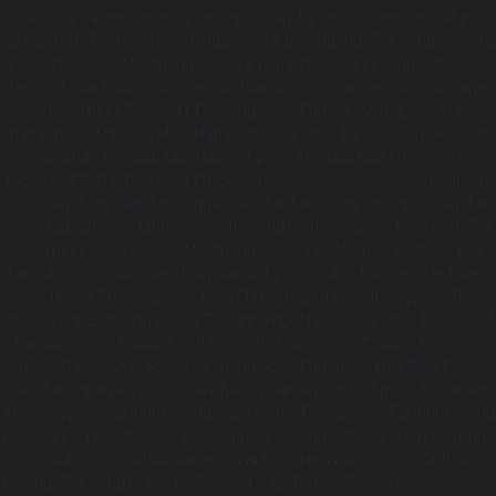
Chua Chay Tai binh duong | Voi Chua Chay tai Binh Duong | lap dat pccc
tai Ben Cat | Thi Cong He thong pccc tai binh duong | Thi Cong pccc tai
Ben Cat | Lap dat he thong pccc tai ben cat | Nap Binh Chua Chay Tai
Ben Cat | Voi Chua Chay Ben Cat | lap dat pccc tai ben cat | Thi cong
he thong pccc Ben Cat | Thi Cong pccc Thu Dau Mot | Lap Dat he
thong pccc Thu Dau Mot | Nap Binh Chua Chay Tai Thu Dau Mot | Voi
Chua Chay Thu Dau Mot | lap Dat pccc Thu Dau Mot | thi cong he
thong PCCC Thu Dau Mot| Thi Cong pccc Tan Uyen | Lap dat he thong
pccc Tan Uyen | Nap Binh Chua Chay Tai Tan Uyen| Voi Chua Chay Tan
Uyen | lap dat pccc binh duong | thi cong he thong pccc Tan Uyen | Thi
Cong pccc Di An | Lap dat he thong pccc Di An | Nap Binh Chua Chay
Tai Di An| Voi Chua Chay Di An | lap dat pccc Di An | Thi Cong He Thong
pccc Di An | Thi Cong pccc Binh Phuoc | Lap dat he thong pccc Binh
Phuoc | Nap Binh Chua Chay Tai Binh Phuoc| Voi Chua Chay Thuan An |
Lap Dat PCCC Thuan An | thi cong he thong pccc Thuan | Thi Cong
pccc Thuan An | Lap dat he thong pccc Thuan An | Nap Binh Chua
Chay Tai Thuan An | Voi Chua Chay Thuan An | lap dat pccc Thuan An |
Thi Công pccc tại Bình Dương | lắp Đặt Hệ Thống pccc Tại Bình Dương
| Nạp Bình Chữa Cháy Tại Bình Dương | Vòi Chữa Cháy Tại Bình Dương |
Lắp Đặt pccc tại Bình Dường | Thi Công Hê Thống PCCC Tại Bình
Dương | Thi Công PCCC Tại Bến Cát | Lắp Đặt Hệ Thống PCCC Tại Bến