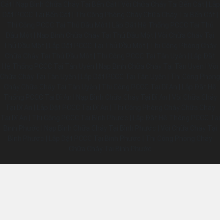
Cát | Nạp Bình Chữa Cháy Tại Bến Cát | Vòi Chữa Cháy Tại Bến Cát | Lắp
Dặt PCCC Tại Bến Cát | Thi Công Phòng Cháy Chữa Cháy Tại Bến Cát |
Thi Công PCCC Tại Thủ Dầu Một | Lắp Đặt Hệ Thống PCCC Tại Thủ
Dầu Một | Nạp Bình Chữa Cháy Tại Thủ Dầu Một | Vòi Chữa Cháy Tại
Thủ Dầu Một | Lắp Dặt PCCC Tại Thủ Dầu Một | Thi Công Phòng Cháy
Chữa Cháy Tại Thủ Dầu Một | Thi Công PCCC Tại Tân Uyên | Lắp Đặt
Hệ Thống PCCC Tại Tân Uyên | Nạp Bình Chữa Cháy Tại Tân Uyên | Vòi
Chữa Cháy Tại Tân Uyên | Lắp Dặt PCCC Tại Tân Uyên | Thi Công Phòng
Cháy Chữa Cháy Tại Tân Uyên | Thi Công PCCC Tại Dĩ An | Lắp Đặt Hệ
Thống PCCC Tại Dĩ An | Nạp Bình Chữa Cháy Tại Dĩ An | Vòi Chữa Cháy
Tại Dĩ An | Lắp Dặt PCCC Tại Dĩ An | Thi Công Phòng Cháy Chữa Cháy
Tại Dĩ An | Thi Công PCCC Tại Bình Phước | Lắp Đặt Hệ Thống PCCC Tại
Bình Phước | Nạp Bình Chữa Cháy Tại Bình Phước | Vòi Chữa Cháy Tại
Bình Phước | Lắp Dặt PCCC Tại Bình Phước | Thi Công Phòng Cháy
Chữa Cháy Tại Bình Phước