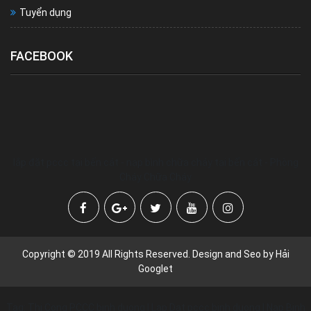
Tuyển dụng
FACEBOOK
lắp đặt pccc tại bến cát - nạp bình chữa cháy tại bến cát - Phòng
Cháy Chữa Cháy
Copyright © 2019 All Rights Reserved. Design and Seo by Hải
Googlet
Tag: Thi Cong PCCC binh duong | Lap Dat pccc binh duong | Nap Binh