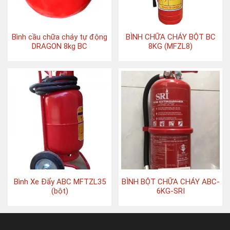
Bình cầu chữa cháy tự động
BÌNH CHỮA CHÁY BỘT BC
DRAGON 8kg BC
8KG (MFZL8)
Bình Xe Đẩy ABC MFTZL35
BÌNH BỘT CHỮA CHÁY ABC-
(bột)
6KG-SRI