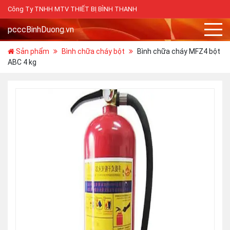
Công Ty TNHH MTV THIẾT BỊ BÌNH THANH
Tài khoản
pcccBinhDuong.vn
Sản phẩm
Bình chữa cháy bột
Bình chữa cháy MFZ4 bột
ABC 4 kg