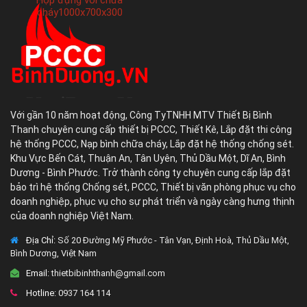
Hộp đựng vòi chữa
cháy1000x700x300
Với gần 10 năm hoạt động, Công TyTNHH MTV Thiết Bị Bình
Thanh chuyên cung cấp thiết bị PCCC, Thiết Kê, Lắp đặt thi công
hệ thống PCCC, Nạp bình chữa cháy, Lắp đặt hệ thống chống sét.
Khu Vực Bến Cát, Thuận An, Tân Uyên, Thủ Dầu Một, Dĩ An, Bình
Dương - Bình Phước. Trở thành công ty chuyên cung cấp lắp đặt
bảo trì hệ thống Chống sét, PCCC, Thiết bị văn phòng phục vụ cho
doanh nghiệp, phục vụ cho sự phát triển và ngày càng hưng thịnh
của doanh nghiệp Việt Nam.
Địa Chỉ:
Số 20 Đường Mỹ Phước - Tân Vạn, Định Hoà, Thủ Dầu Một,
Bình Dương, Việt Nam
Email:
thietbibinhthanh@gmail.com
Hotline:
0937 164 114