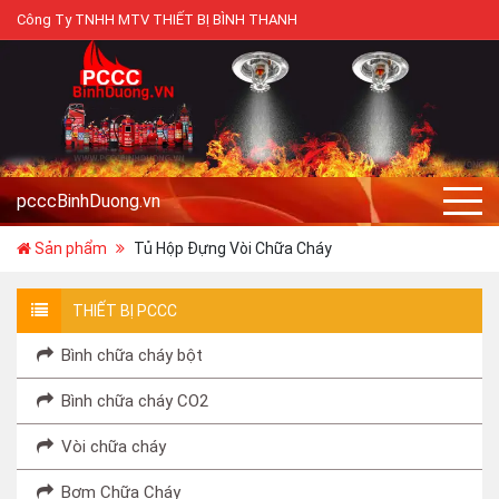
Công Ty TNHH MTV THIẾT BỊ BÌNH THANH
Tài khoản
pcccBinhDuong.vn
Sản phẩm
Tủ Hộp Đựng Vòi Chữa Cháy
THIẾT BỊ PCCC
Bình chữa cháy bột
Bình chữa cháy CO2
Vòi chữa cháy
Bơm Chữa Cháy