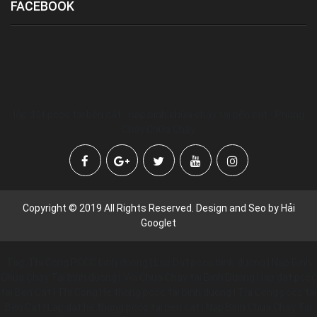
FACEBOOK
lắp đặt pccc tại bến cát - nạp bình chữa cháy tại bến cát - Phòng
Cháy Chữa Cháy
Copyright © 2019 All Rights Reserved. Design and Seo by Hải
Googlet
Tag: Thi Cong PCCC binh duong | Lap Dat pccc binh duong | Nap Binh
Chua Chay Tai binh duong | Voi Chua Chay tai Binh Duong | lap dat pccc
tai Ben Cat | Thi Cong He thong pccc tai binh duong | Thi Cong pccc tai
Ben Cat | Lap dat he thong pccc tai ben cat | Nap Binh Chua Chay Tai