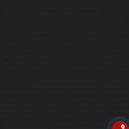
Ben Cat | Voi Chua Chay Ben Cat | lap dat pccc tai ben cat | Thi cong
he thong pccc Ben Cat | Thi Cong pccc Thu Dau Mot | Lap Dat he
thong pccc Thu Dau Mot | Nap Binh Chua Chay Tai Thu Dau Mot | Voi
Chua Chay Thu Dau Mot | lap Dat pccc Thu Dau Mot | thi cong he
thong PCCC Thu Dau Mot| Thi Cong pccc Tan Uyen | Lap dat he thong
pccc Tan Uyen | Nap Binh Chua Chay Tai Tan Uyen| Voi Chua Chay Tan
Uyen | lap dat pccc binh duong | thi cong he thong pccc Tan Uyen | Thi
Cong pccc Di An | Lap dat he thong pccc Di An | Nap Binh Chua Chay
Tai Di An| Voi Chua Chay Di An | lap dat pccc Di An | Thi Cong He Thong
pccc Di An | Thi Cong pccc Binh Phuoc | Lap dat he thong pccc Binh
Phuoc | Nap Binh Chua Chay Tai Binh Phuoc| Voi Chua Chay Thuan An |
Lap Dat PCCC Thuan An | thi cong he thong pccc Thuan | Thi Cong
pccc Thuan An | Lap dat he thong pccc Thuan An | Nap Binh Chua
Chay Tai Thuan An | Voi Chua Chay Thuan An | lap dat pccc Thuan An |
Thi Công pccc tại Bình Dương | lắp Đặt Hệ Thống pccc Tại Bình Dương
| Nạp Bình Chữa Cháy Tại Bình Dương | Vòi Chữa Cháy Tại Bình Dương |
Lắp Đặt pccc tại Bình Dường | Thi Công Hê Thống PCCC Tại Bình
Dương | Thi Công PCCC Tại Bến Cát | Lắp Đặt Hệ Thống PCCC Tại Bến
Cát | Nạp Bình Chữa Cháy Tại Bến Cát | Vòi Chữa Cháy Tại Bến Cát | Lắp
Dặt PCCC Tại Bến Cát | Thi Công Phòng Cháy Chữa Cháy Tại Bến Cát |
Thi Công PCCC Tại Thủ Dầu Một | Lắp Đặt Hệ Thống PCCC Tại Thủ